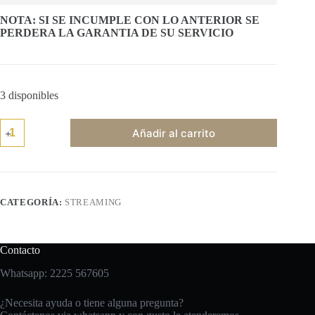
NOTA: SI SE INCUMPLE CON LO ANTERIOR SE
PERDERA LA GARANTIA DE SU SERVICIO
3 disponibles
*NETFLIX
Añadir al carrito
1
DISPOSITIVO*
cantidad
CATEGORÍA:
STREAMING
Contacto
Whatsapp: 2225 567605
¿Necesita ayuda o tiene alguna pregunta?