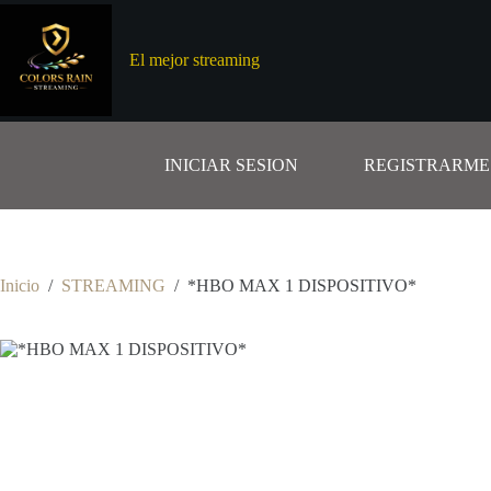
Saltar
al
contenido
El mejor streaming
INICIAR SESION
REGISTRARME
Inicio
/
STREAMING
/
*HBO MAX 1 DISPOSITIVO*